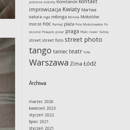
kontakt
Konstancin
jedzenie
kobiety
Kwiaty
improwizacja
Martwa
natura
milonga
Mokotów
mgła
Mirków
noc
morze
plaża
Pamięć
Pole Mokotowskie
Po
praga
sezonie
Powązki
pożar
Ptaki
rower
Solina
street photo
street
street foto
tango
teatr
taniec
Tofik
Warszawa
Łódź
Zima
Archiwa
marzec 2026
kwiecień 2023
styczeń 2022
lipiec 2021
styczeń 2021