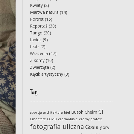
Kwiaty
(2)
Martwa natura
(14)
Portret
(15)
Reportaż
(30)
Tango
(20)
taniec
(9)
teatr
(7)
Wrażenia
(47)
Z komy
(10)
Zwierzęta
(2)
Kącik artystyczny
(3)
Tagi
CI
Butoh
Chełm
aborcja
architektura
biel
Cmentarz
COVID
czarno-białe
czarny protest
fotografia uliczna
Gosia
góry